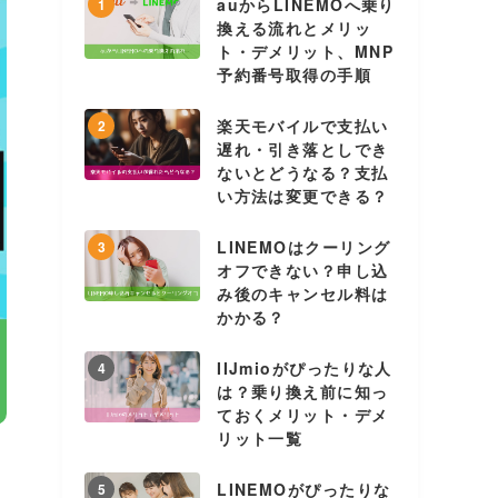
auからLINEMOへ乗り
1
換える流れとメリッ
ト・デメリット、MNP
予約番号取得の手順
楽天モバイルで支払い
2
遅れ・引き落としでき
ないとどうなる？支払
い方法は変更できる？
LINEMOはクーリング
3
オフできない？申し込
み後のキャンセル料は
かかる？
IIJmioがぴったりな人
4
は？乗り換え前に知っ
ておくメリット・デメ
リット一覧
LINEMOがぴったりな
5